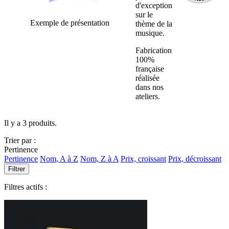
d'exception
sur le
Exemple de présentation
thème de la
musique.
Fabrication
100%
française
réalisée
dans nos
ateliers.
Il y a 3 produits.
Trier par :
Pertinence
Pertinence
Nom, A à Z
Nom, Z à A
Prix, croissant
Prix, décroissant
Filtrer
Filtres actifs :