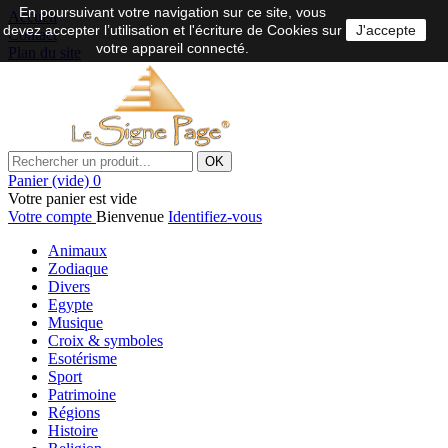
En poursuivant votre navigation sur ce site, vous
Accueil
devez accepter l’utilisation et l'écriture de Cookies sur
J'accepte
Contact
votre appareil connecté.
Plan du site
OK
Panier
(vide)
0
Votre panier est vide
Votre compte
Bienvenue
Identifiez-vous
Animaux
Zodiaque
Divers
Egypte
Musique
Croix & symboles
Esotérisme
Sport
Patrimoine
Régions
Histoire