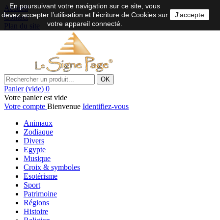
En poursuivant votre navigation sur ce site, vous
Accueil
devez accepter l’utilisation et l'écriture de Cookies sur
J'accepte
Contact
votre appareil connecté.
Plan du site
OK
Panier
(vide)
0
Votre panier est vide
Votre compte
Bienvenue
Identifiez-vous
Animaux
Zodiaque
Divers
Egypte
Musique
Croix & symboles
Esotérisme
Sport
Patrimoine
Régions
Histoire