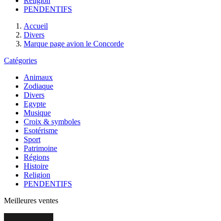
Religion
PENDENTIFS
Accueil
Divers
Marque page avion le Concorde
Catégories
Animaux
Zodiaque
Divers
Egypte
Musique
Croix & symboles
Esotérisme
Sport
Patrimoine
Régions
Histoire
Religion
PENDENTIFS
Meilleures ventes