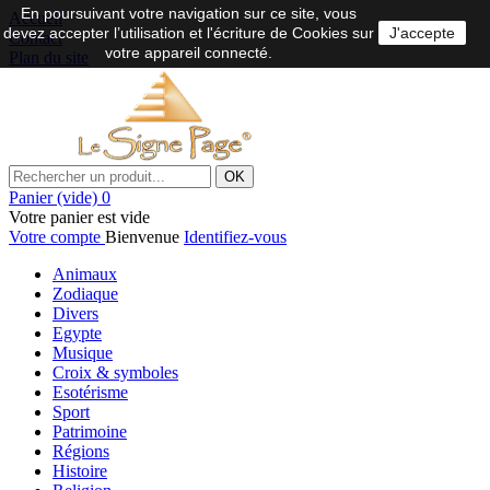
En poursuivant votre navigation sur ce site, vous
Accueil
devez accepter l’utilisation et l'écriture de Cookies sur
J'accepte
Contact
votre appareil connecté.
Plan du site
OK
Panier
(vide)
0
Votre panier est vide
Votre compte
Bienvenue
Identifiez-vous
Animaux
Zodiaque
Divers
Egypte
Musique
Croix & symboles
Esotérisme
Sport
Patrimoine
Régions
Histoire