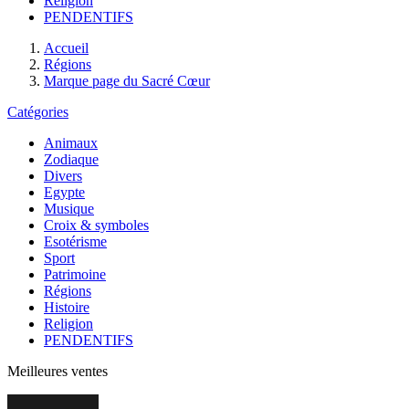
Religion
PENDENTIFS
Accueil
Régions
Marque page du Sacré Cœur
Catégories
Animaux
Zodiaque
Divers
Egypte
Musique
Croix & symboles
Esotérisme
Sport
Patrimoine
Régions
Histoire
Religion
PENDENTIFS
Meilleures ventes