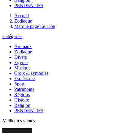
Religion
PENDENTIFS
Accueil
Zodiaque
Marque page Le Lion
Catégories
Animaux
Zodiaque
Divers
Egypte
Musique
Croix & symboles
Esotérisme
Sport
Patrimoine
Régions
Histoire
Religion
PENDENTIFS
Meilleures ventes