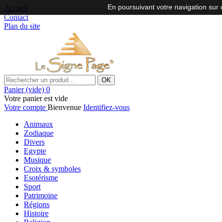
En poursuivant votre navigation sur c
Accueil
Contact
Plan du site
OK
Panier
(vide)
0
Votre panier est vide
Votre compte
Bienvenue
Identifiez-vous
Animaux
Zodiaque
Divers
Egypte
Musique
Croix & symboles
Esotérisme
Sport
Patrimoine
Régions
Histoire